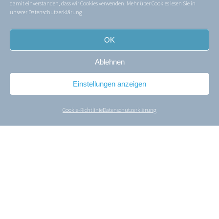
damit einverstanden, dass wir Cookies verwenden. Mehr über Cookies lesen Sie in
unserer
Datenschutzerklärung
OK
Ablehnen
Einstellungen anzeigen
Cookie-Richtlinie
Datenschutzerklärung