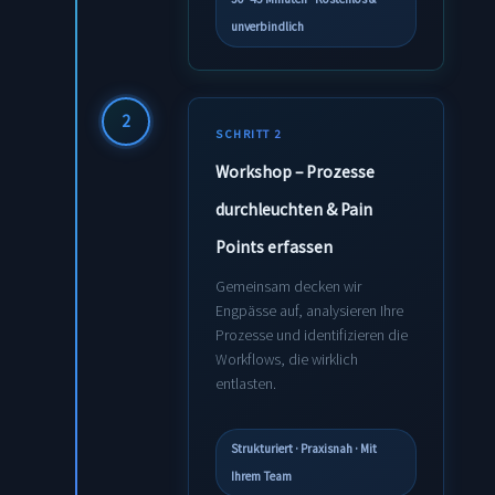
unverbindlich
2
SCHRITT 2
Workshop – Prozesse
durchleuchten & Pain
Points erfassen
Gemeinsam decken wir
Engpässe auf, analysieren Ihre
Prozesse und identifizieren die
Workflows, die wirklich
entlasten.
Strukturiert · Praxisnah · Mit
Ihrem Team