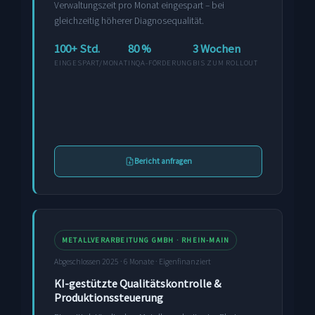
Verwaltungszeit pro Monat eingespart – bei
gleichzeitig höherer Diagnosequalität.
100+ Std.
80 %
3 Wochen
EINGESPART/MONAT
INQA-FÖRDERUNG
BIS ZUM ROLLOUT
Bericht anfragen
METALLVERARBEITUNG GMBH · RHEIN-MAIN
Abgeschlossen 2025 · 6 Monate · Eigenfinanziert
KI-gestützte Qualitätskontrolle &
Produktionssteuerung