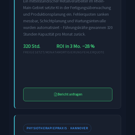
Ein mittelständischer Metallverarbeiter im Rhein-
Main-Gebiet setzte KI in der Fertigungsüberwachung
und Produktionsplanung ein. Fehlerquoten sanken
messbar, Schichtplanung und Wartungsintervalle
wurden automatisiert – Führungskräfte gewannen 320
Stunden Kapazität pro Monat zurück.
320 Std.
ROI in 3 Mo.
−28 %
FREIGESETZT/MONAT
AMORTISIERUNG
FEHLERQUOTE
Bericht anfragen
PHYSIOTHERAPIEPRAXIS · HANNOVER