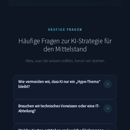
HÄUFIGE FRAGEN
Häufige Fragen zur KI-Strategie für
den Mittelstand
Alles, was Sie wissen sollten, bevor wir starten.
Wie vermeiden wir, dass KI nur ein „Hype-Thema“
+
bleibt?
Indem wir konsequent von Ihren Geschäftsprozessen
Brauchen wir technisches Vorwissen oder eine IT-
+
und Zielen ausgehen. Eine KI-Strategie bei uns
Abteilung?
bedeutet: keine Experimente ohne Nutzen, sondern
praxisnahe Anwendungen, die Kosten sparen,
Nein. Technisches Vorwissen ist nicht notwendig. Die