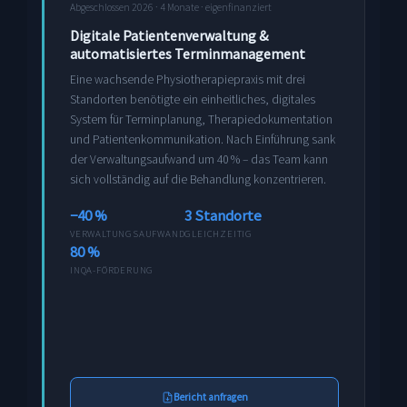
Abgeschlossen 2026 · 4 Monate · eigenfinanziert
Digitale Patientenverwaltung &
automatisiertes Terminmanagement
Eine wachsende Physiotherapiepraxis mit drei
Standorten benötigte ein einheitliches, digitales
System für Terminplanung, Therapiedokumentation
und Patientenkommunikation. Nach Einführung sank
der Verwaltungsaufwand um 40 % – das Team kann
sich vollständig auf die Behandlung konzentrieren.
−40 %
3 Standorte
VERWALTUNGSAUFWAND
GLEICHZEITIG
80 %
INQA-FÖRDERUNG
Bericht anfragen