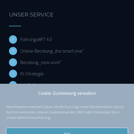
UNSER SERVICE
FührungsART 4.0
Online-Beratung „the smart one“
Beratung „new work“
KI-Strategie
Art4Reflection
Cookie-Zustimmung verwalten
Diese Webseite verwendet Cookies. Mit der Nutzung unserer Dienste erklären Sie sich
MEHR ERFAHREN
damit einverstanden, dass wir Cookies verwenden. Mehr über Cookies lesen Sie in
unserer
Datenschutzerklärung