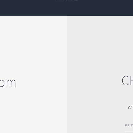
C
com
Wi
Kun