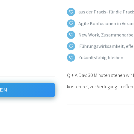
aus der Praxis- für die Praxi
Agile Konfusionen in Verä
New Work, Zusammenarbeit
Führungswirksamkeit, e
ff
Zukunftsfähig bleiben
Q + A Day: 30 Minuten stehen wir 
kostenfrei, zur Verfügung. Treff
REN