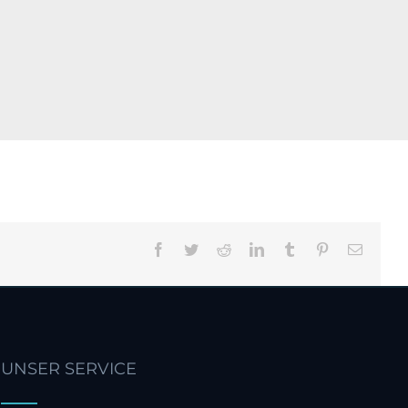
Facebook
Twitter
Reddit
LinkedIn
Tumblr
Pinterest
E-
Mail
UNSER SERVICE
Kundenbewertungen und Erfahrungen zu
CHANGE|AHEAD zielgerichtetes Coaching