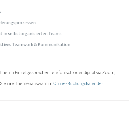
s
nderungsprozessen
 in selbstorganisierten Teams
ektives Team
work & Kommunikation
Ihnen in Einzelgesprächen telefonisch oder digital via Zoom,
en Sie ihre Themenauswahl im
Online-Buchungskalender