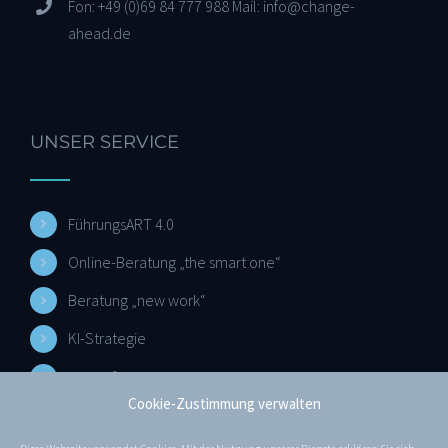
Fon: +49 (0)69 84 777 988 Mail: info@change-
ahead.de
UNSER SERVICE
FührungsART 4.0
Online-Beratung „the smart one“
Beratung „new work“
KI-Strategie
Art4Reflection
Cookie-Zustimmung verwalten