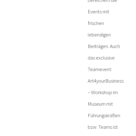
bereichern die
Events mit
frischen
lebendigen
Beiträgen. Auch
das exclusive
Teamevent:
Art4yourBusiness
– Workshop im
Museum mit
Führungskräften
bzw. Teams ist