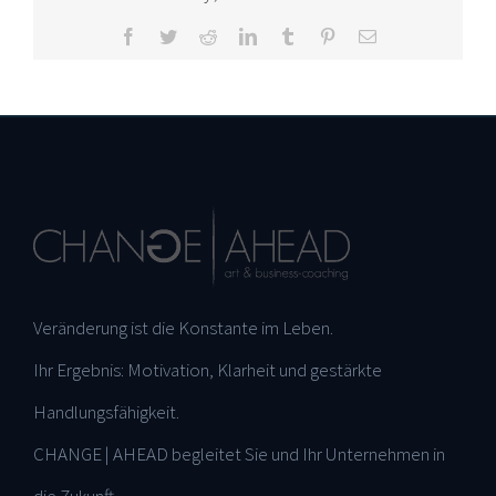
Facebook
Twitter
Reddit
LinkedIn
Tumblr
Pinterest
E-
Mail
Veränderung ist die Konstante im Leben.
Ihr Ergebnis: Motivation, Klarheit und gestärkte
Handlungsfähigkeit.
CHANGE | AHEAD begleitet Sie und Ihr Unternehmen in