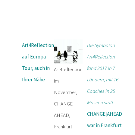
Art4Reflection
Die Symbolon
auf Europa
Art4Reflection
Tour, auch in
fand 2017 in 7
Art4reflection
Ihrer Nähe
Ländern, mit 16
im
Coaches in 25
November,
Museen statt
.
CHANGE-
CHANGE|AHEAD
AHEAD,
war
in Frankfurt
Frankfurt