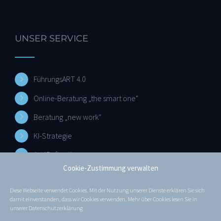
UNSER SERVICE
FührungsART 4.0
Online-Beratung „the smart one“
Beratung „new work“
KI-Strategie
Art4Reflection
Cookie-Zustimmung verwalten
Diese Webseite verwendet Cookies. Mit der Nutzung unserer Dienste erklären Sie sich
MEHR ERFAHREN
damit einverstanden, dass wir Cookies verwenden. Mehr über Cookies lesen Sie in
unserer
Datenschutzerklärung