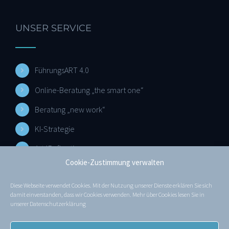
UNSER SERVICE
FührungsART 4.0
Online-Beratung „the smart one“
Beratung „new work“
KI-Strategie
Art4Reflection
Cookie-Zustimmung verwalten
Diese Webseite verwendet Cookies. Mit der Nutzung unserer Dienste erklären Sie sich
MEHR ERFAHREN
damit einverstanden, dass wir Cookies verwenden. Mehr über Cookies lesen Sie in
unserer
Datenschutzerklärung