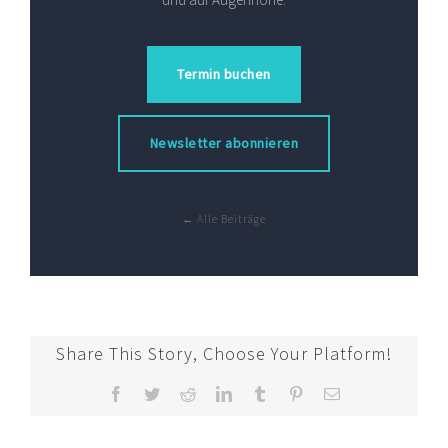
Termin buchen
Newsletter abonnieren
← Alle Beiträge
Share This Story, Choose Your Platform!
Facebook
Twitter
Reddit
LinkedIn
Tumblr
Pinterest
E-
Mail