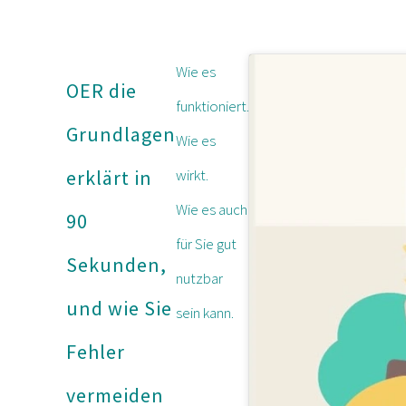
Wie es
OER die
funktioniert.
Grundlagen
Wie es
wirkt.
erklärt in
Wie es auch
9
0
für Sie gut
S
ekunden,
nutzbar
und wie Sie
sein kann.
Fehler
vermeiden